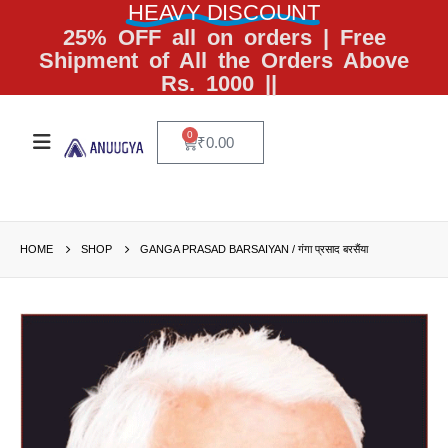
HEAVY DISCOUNT
25% OFF all on orders | Free
Shipment of All the Orders Above
Rs. 1000 ||
0
₹
0.00
HOME
SHOP
GANGA PRASAD BARSAIYAN / गंगा प्रसाद बरसैंया