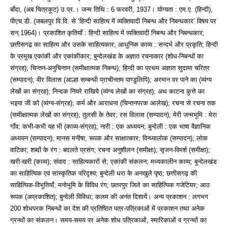
बाँदा, (अब चित्रकूट) उ.प्र.। जन्म तिथि : 6 फरवरी, 1937। योग्यता : एम.ए. (हिन्दी),
पीएच.डी. (जबलपुर वि.वि. से ‘हिन्दी साहित्य में व्यक्तिवादी निबन्ध और निबन्धकार’ विषय पर
सन् 1964)। प्रकाशित कृतियाँ : हिन्दी साहित्य में व्यक्तिवादी निबन्ध और निबन्धकार;
छत्तीसगढ‍़ का साहित्य और उसके साहित्यकार; आधुनिक काव्य : सन्दर्भ और प्रकृति; हिन्दी
के प्रमुख एकांकी और एकांकीकार; बुन्देलखंड के अज्ञात रचनाकार (शोध-निबन्धों का
संग्रह); चिन्तन-अनुचिन्तन (समीक्षात्मक निबन्ध); हिन्दी का प्रथम अज्ञात सुदामा चरित्र
(सम्पादन); वीर विलास (आल्हा सम्बन्धी प्राचीनतम पाण्डुलिपि); अरमान वर पाने का (व्यंग्य
लेखों का संग्रह); निन्दक नियरे राखिये (व्यंग्य लेखों का संग्रह); अथ काटना कुत्ते का
भइया जी को (व्यंग्य-संग्रह); कर्म और आराधना (चिन्तनपरक आलेख); रचना से रचना तक
(समीक्षात्मक लेखों का संग्रह); तुलसी के तेवर; रस विलास (सम्पादन); मेरी जन्मभूमि : मेरा
गाँव; कभी-कभी यह भी (काव्य-संग्रह); नारी : एक अध्ययन; बुन्देली : एक भाषा वैज्ञानिक
अध्ययन (सम्पादन); मानस मनीषा; रूपक और साक्षात्कार; विन्ध्यालोक (सम्पादन); लोक
वाटिका; शब्दों के रंग : बदलते प्रसंग; रचना अनुशीलन (समीक्षा); सृजन-विमर्श (समीक्षा);
खरी-खरी (काव्य); संवाद : साहित्यकारों से; एकांकी संकलन; मध्यकालीन काव्य; बुन्देलखंड
का साहित्यिक एवं सांस्कृतिक परिदृश्य; बुन्देली धरा के अनखुले पृष्‍ठ; छत्तीसगढ़ की
साहित्यिक-विभूतियाँ; मनोभूमि के विविध रंग; छतरपुर जिले का साहित्यिक गजेटियर; आठ
रूपक (अप्रकाशित); बुन्देली विविधा; कलम की अनंत दिशायें। अन्य प्रकाशन : लगभग
200 शोधपरक निबन्धों का देश की प्रतिष्‍ठित पत्र-पत्रिकाओं में प्रकाशन तथा अनेक
ग्रन्थों का संकलन। समय-समय पर अनेक शोध पत्रिकाओं, स्मारिकाओं व ग्रन्थों का