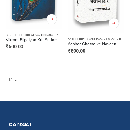
BUNDELI
,
CRITICISM / AALOCHANA
,
HARD BOUND
,
PHILOSOPHY / DARSHAN SHASTRA
,
POET
Vikram Bilgaiyan Krit Sudama Charitra / विक्रम बिलगैंया कृत सुदामा चरित्र
ANTHOLOGY / SANCHAYAN / ESSAYS / COMPILATION
Achhor Chetna ke Naveen Chhor / अछोर चेतना के नवीन छोर
₹
500.00
₹
600.00
Contact