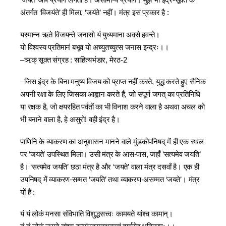
‘जयते’ आर्ष प्रयोग लगता है। असामान्य प्रयोग। मुझे भी इंद्र-सूक्त के
अंतर्गत ‘विजयंते’ ही मिला, ‘जयंते’ नहीं। मंत्र इस प्रकार है :
यस्मान्‍न ऋते विजयन्ते जनासो यं युध्यमाना अवसे हवन्ते।
यो विश्‍वस्य प्रतिमानं बभूव यो अच्युतच्युत्स जनास इन्द्रः।।
–ऋक् सूक्त संग्रह : साहित्यभंडार, मेरठ-2
–जिस इंद्र के बिना मनुष्य विजय को प्राप्त नहीं करते, युद्ध करते हुए सैनिक
अपनी रक्षा के लिए जिसका आह्वान करते हैं, जो संपूर्ण जगत् का प्रतिनिधि
या रक्षक है, जो क्षयरहित पर्वतों का भी विनाश करने वाला है अथवा अचल को
भी बनाने वाला है, हे असुरो! वही इंद्र है।
पाणिनि के व्याकरण का अनुशासन मानने वाले मुंडकोपनिषद् में ही एक स्थल
पर ‘जयते’ उपस्थित मिला। उसी मंत्र के आस-पास, जहाँ ‘सत्यमेव जयति’
है। ‘सत्यमेव जयति’ छठा मंत्र है और ‘जयते’ वाला मंत्र दसवाँ है। एक ही
उपनिषद् में व्याकरण-सम्मत ‘जयति’ तथा व्याकरण-असम्मत ‘जयते’। मंत्र
यों है :
यं यं लोकं मनसा संविभाति विशुद्धसत्त्वः कामयते यांश्‍च कामान्।