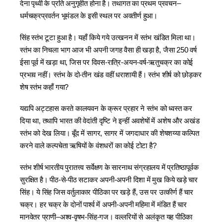
देना पृथ्वी के प्रति अनुगृहीत होना है। तथागत का प्रथम प्रवचन–
धर्मचक्रप्रवर्तन भूमंडल के इसी स्थल पर अवतीर्ण हुआ।
सिंह स्तंभ टूटा हुआ है। यहाँ किये गये उत्खनन में स्तंभ खंडित मिला था।
स्तंभ का निचला भाग आज भी अपनी जगह वैसा ही खड़ा है, जैसा 250 वर्ष
ईसा पूर्व में खड़ा था, जिस पर दिवस-रात्रि-अयन-वर्ष-ऋतुचक्र का कोई
प्रभाव नहीं। स्तंभ के दो-तीन खंड वहीं धराशायी हैं। स्तंभ शीर्ष को छोड़कर
शेष स्तंभ कहाँ गया?
यद्यपि अट्टहास करते कालयवन के क्रूर प्रहार ने स्तंभ को ध्वस्त कर
दिया था, तथापि भारत की वेदांती द‍ृष्‍टि ने इन्हीं अवशेषों में अशेष और अखंड
स्तंभ को देख लिया। बूँद में सागर, सागर में जगदाधार की शेषशय्या कल्पित
करने वाले कल्पचेता ऋषियों के वंशधरों का कोई टोटा है?
स्तंभ शीर्ष भारतीय पुरातत्त्व सर्वेक्षण के सारनाथ संग्रहालय में प्रतिष्‍ठापूर्वक
सुरक्षित है। पीठ-से-पीठ सटाकर अपनी-अपनी दिशा में मुख किये खड़े चार
सिंह। ये सिंह जिस वर्तुलाकार पीठिका पर खड़े हैं, उस पर उत्कीर्ण हैं चार
चक्र। हर चक्र के दोनों पाश्‍‍र्व में अपनी-अपनी महिमा में मंडित हैं चार
मानवेतर प्राणी–अश्‍व-वृषभ-सिंह-गज। वल्लरियों से अलंकृत यह पीठिका