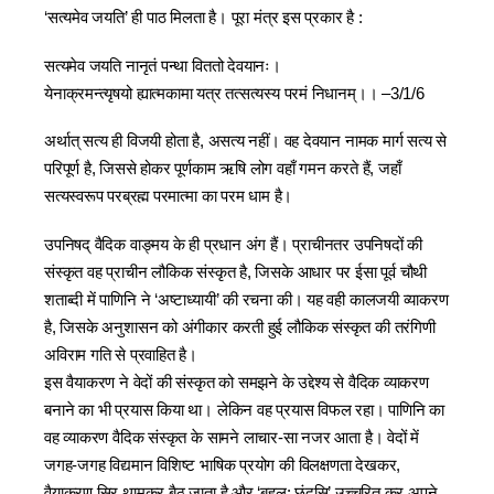
‘सत्यमेव जयति’ ही पाठ मिलता है। पूरा मंत्र इस प्रकार है :
सत्यमेव जयति नानृतं पन्था विततो देवयानः।
येनाक्रमन्त्यृषयो ह्यात्मकामा यत्र तत्सत्यस्य परमं निधानम्।। –3/1/6
अर्थात् सत्य ही विजयी होता है, असत्य नहीं। वह देवयान नामक मार्ग सत्य से
परिपूर्ण है, जिससे होकर पूर्णकाम ऋषि लोग वहाँ गमन करते हैं, जहाँ
सत्यस्वरूप परब्रह्म परमात्मा का परम धाम है।
उपनिषद् वैदिक वाङ्‍मय के ही प्रधान अंग हैं। प्राचीनतर उपनिषदों की
संस्कृत वह प्राचीन लौकिक संस्कृत है, जिसके आधार पर ईसा पूर्व चौथी
शताब्दी में पाणिनि ने ‘अष्‍टाध्यायी’ की रचना की। यह वही कालजयी व्याकरण
है, जिसके अनुशासन को अंगीकार करती हुई लौकिक संस्कृत की तरंगिणी
अविराम गति से प्रवाहित है।
इस वैयाकरण ने वेदों की संस्कृत को समझने के उद्देश्य से वैदिक व्याकरण
बनाने का भी प्रयास किया था। लेकिन वह प्रयास विफल रहा। पाणिनि का
वह व्याकरण वैदिक संस्कृत के सामने लाचार-सा नजर आता है। वेदों में
जगह-जगह विद्यमान विशिष्‍ट भाषिक प्रयोग की विलक्षणता देखकर,
वैयाकरण सिर थामकर बैठ जाता है और ‘बहुल: छंदसि’ उच्चरित कर अपने