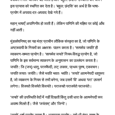
इस प्रयास को स्थगित कर देता है। ‘बहुल: छंदसि’ का अर्थ है कि भाषा-
प्रयोग में अपवाद-दर-अपवाद देखे गये हैं।
महान् भाषाएँ अपाणिनीय हो जाती हैं। लेकिन पाणिनि की महिमा पर कोई आँच
नहीं आती।
मुंडकोपनिषद् का यह मंत्र प्राचीन लौकिक संस्कृत का है, जो पाणिनि के
अष्‍टाध्यायी के नियमों का अक्षरशः पालन करता है। ‘सत्यमेव जयति’ ही
व्याकरण-सम्मत प्रयोग है। ‘सत्यमेव जयते’ नियम-विरुद्ध प्रयोग है, जो
पाणिनि के इस सर्वमान्य व्याकरण के अनुशासन का उल्लंघन करता है।
जयति : जि (जय्) धातु, परस्मैपदी, लट् लकार, प्रथम पुरुष, एकवचन।
जयति जयतः जयंति। जैसे भवति भवतः भवंति। ‘जयते’ आत्मनेपदी धातुरूप
है, जो व्याकरण के नियम से तभी बनेगा, जब उसमें ‘वि’ अथवा ‘परा’ उपसर्ग
लगेगा। विजयते विजयेते विजयंते। पराजयते पराजयेते पराजयंते।
‘जयते’ की उपस्थिति वेदों में नहीं दिखती किंतु उसी धारा के आत्मनेपदी रूप
अवश्य मिलते हैं। जैसे ‘जयंताम्’ और ‘जिग्ये’।