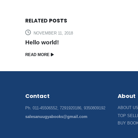
RELATED
POSTS
NOVEMBER 11, 2018
Hello world!
READ MORE
Contact
About
ABOUT U
Ph. 011-45506552, 7291920186, 9350809192
TOP SELL
salesanuugyabooks@gmail.com
BUY BOO