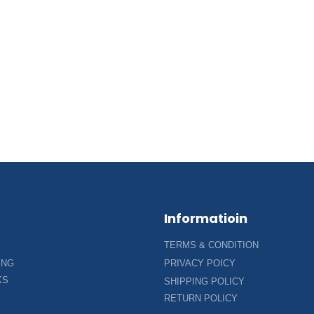
Informatioin
S
TERMS & CONDITION
ING
PRIVACY POICY
KS
SHIPPING POLICY
RETURN POLICY