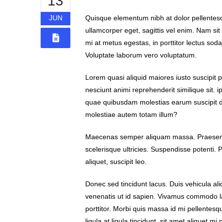
13
JUN
Quisque elementum nibh at dolor pellentesqu
ullamcorper eget, sagittis vel enim. Nam sit
mi at metus egestas, in porttitor lectus soda
Voluptate laborum vero voluptatum.
Lorem quasi aliquid maiores iusto suscipit p
nesciunt animi reprehenderit similique sit. i
quae quibusdam molestias earum suscipit d
molestiae autem totam illum?
Maecenas semper aliquam massa. Praesent p
scelerisque ultricies. Suspendisse potenti. 
aliquet, suscipit leo.
Donec sed tincidunt lacus. Duis vehicula al
venenatis ut id sapien. Vivamus commodo la
porttitor. Morbi quis massa id mi pellentesq
ligula at ligula tincidunt, sit amet aliquet 