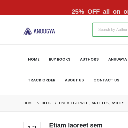
25% OFF all on or
HOME
BUY BOOKS
AUTHORS
ANUUGYA 
TRACK ORDER
ABOUT US
CONTACT US
HOME
BLOG
UNCATEGORIZED
,
ARTICLES
,
ASIDES
Etiam laoreet sem