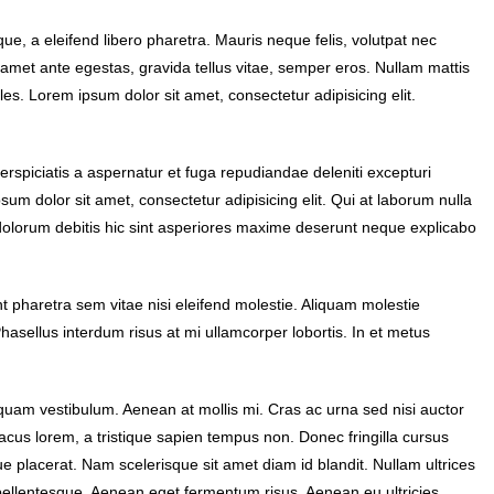
e, a eleifend libero pharetra. Mauris neque felis, volutpat nec
 amet ante egestas, gravida tellus vitae, semper eros. Nullam mattis
les. Lorem ipsum dolor sit amet, consectetur adipisicing elit.
erspiciatis a aspernatur et fuga repudiandae deleniti excepturi
psum dolor sit amet, consectetur adipisicing elit. Qui at laborum nulla
olorum debitis hic sint asperiores maxime deserunt neque explicabo
haretra sem vitae nisi eleifend molestie. Aliquam molestie
Phasellus interdum risus at mi ullamcorper lobortis. In et metus
iquam vestibulum. Aenean at mollis mi. Cras ac urna sed nisi auctor
cus lorem, a tristique sapien tempus non. Donec fringilla cursus
ue placerat. Nam scelerisque sit amet diam id blandit. Nullam ultrices
mi pellentesque. Aenean eget fermentum risus. Aenean eu ultricies