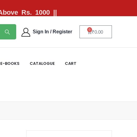
 Above Rs. 1000 ||
0
Sign In / Register
₹
0.00
E-BOOKS
CATALOGUE
CART