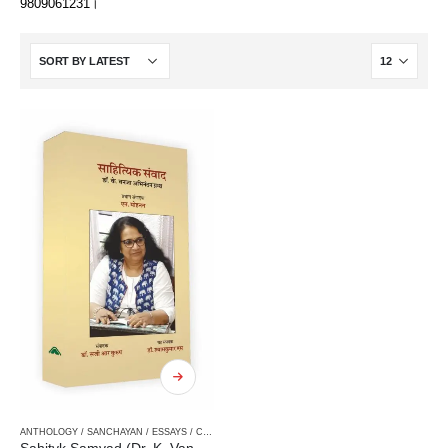
9809061231।
ANTHOLOGY / SANCHAYAN / ESSAYS / COMPILATION
,
BIOGRAPHY / JIWANI
,
CRITICISM / AA