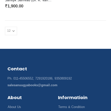
Sahityk Samvad (Dr. K. Vanaj Abhinandan Granth) / साहित्यिक संवाद (डॉ. के. वनजा अभिनन्दन ग्रंथ)
₹
1,900.00
Contact
Ph. 011-45506552, 7291920186, 9350809192
salesanuugyabooks@gmail.com
About
Informatioin
About Us
Terms & Condition