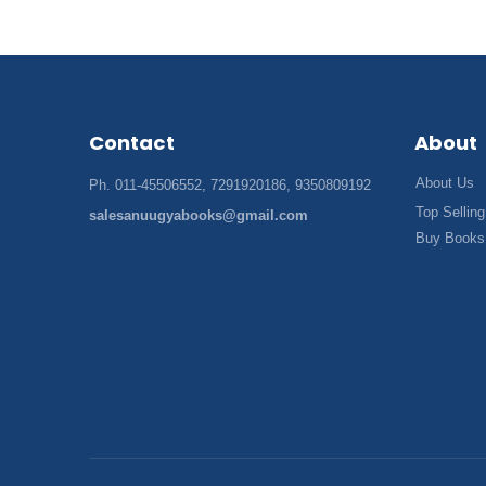
Contact
About
About Us
Ph. 011-45506552, 7291920186, 9350809192
Top Selling
salesanuugyabooks@gmail.com
Buy Books