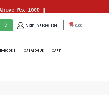
 Above Rs. 1000 ||
0
Sign In / Register
₹
0.00
E-BOOKS
CATALOGUE
CART