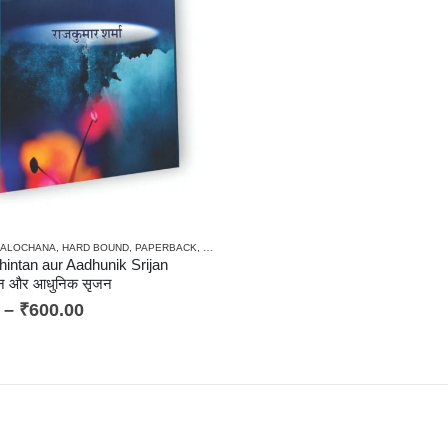
 AALOCHANA
,
HARD BOUND
,
PAPERBACK
,
PHILOSOPHY / DARSHAN SHASTRA
hintan aur Aadhunik Srijan
ंतन और आधुनिक सृजन
–
₹
600.00