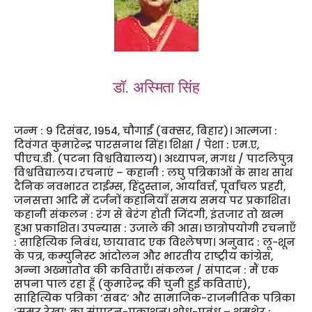
डॉ. अस्मिता सिंह
जन्म : 9 दिसंबर, 1954, चौगाईं (बक्सर, बिहार)। आत्मजा :
दिवंगत कुमारेन्द्र पारसनाथ सिंह। शिक्षा / पेशा : एम.ए,
पीएच.डी. (पटना विश्वविद्यालय)। अध्यापन, मगध / पाटलिपुत्र
विश्वविद्यालय। रचनाएं – कहानी : लघु पत्रिकाओं के साथ साथ
दैनिक नवभारत टाईम्स, हिंदुस्तान, आर्यावर्त्त, पूर्वांचल प्रहरी,
जनसत्ता आदि में दर्जनों कहानियाँ समय समय पर प्रकाशित।
कहानी संकलन : रंग से बेरंग होती जिंदगी, इंतजार तो खत्म
हुआ प्रकाशित। उपन्यास : उजाले की आस। छात्रोपयोगी रचनाएँ
: साहित्यिक निबंध, छायावाद एक विश्लेषण। अनुवाद : लू-शून
के पत्र, कम्युनिस्ट आंदोलन और भारतीय राष्ट्रीय कांग्रेस,
अन्ना अख्मातोव की कविताएँ। संकलन / संपादन : मैं एक
सपना पाल रहा हूँ (कुमारेन्द्र की चुनी हुई कविताएं),
साहित्यिक पत्रिका ‘सबद’ और सामाजिक-राजनीतिक पत्रिका
‘समर रेखा’ का संपादन-प्रकाशन। शोध-प्रबंध – शमशेर :