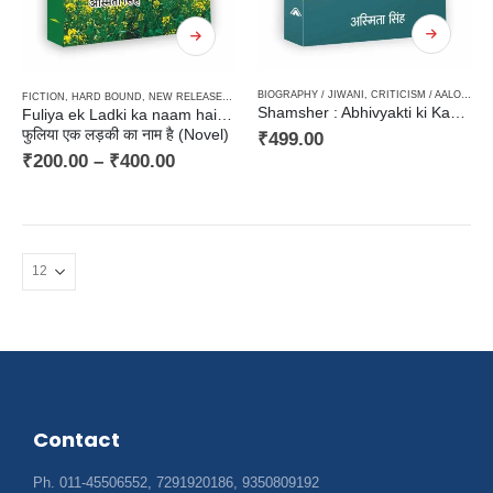
BIOGRAPHY / JIWANI
,
CRITICISM / AALOCHANA
FICTION
,
HARD BOUND
,
NEW RELEASES
,
NOVEL
,
PAPERBACK
Shamsher : Abhivyakti ki Kashmkash / शमशेर : अभिव्यक्ति की कशमकश
Fuliya ek Ladki ka naam hai (Novel)
फुलिया एक लड़की का नाम है (Novel)
₹
499.00
₹
200.00
–
₹
400.00
Contact
Ph. 011-45506552, 7291920186, 9350809192