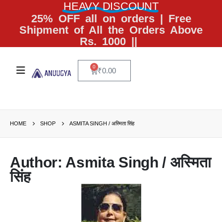
HEAVY DISCOUNT
25% OFF all on orders | Free
Shipment of All the Orders Above
Rs. 1000 ||
0
₹
0.00
HOME
SHOP
ASMITA SINGH / अस्मिता सिंह
Author: Asmita Singh / अस्मिता
सिंह