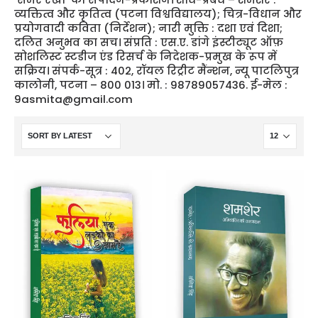
व्यक्तित्व और कृतित्व (पटना विश्वविद्यालय); चित्र-विधान और
प्रयोगवादी कविता (निर्देशन); नारी मुक्ति : दशा एवं दिशा;
दलित अनुभव का सच। संप्रति : एस.ए. डांगे इंस्टीट्यूट ऑफ़
सोशलिस्ट स्टडीज एंड रिसर्च के निदेशक-प्रमुख के रूप में
सक्रिय। संपर्क-सूत्र : 402, रॉयल रिट्रीट मैंन्शन, न्यू पाटलिपुत्र
कालोनी, पटना – 800 013। मो. : 98789057436. ई-मेल :
9asmita@gmail.com