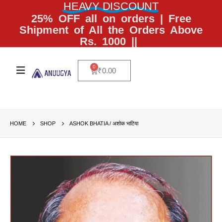
HEAVY DISCOUNT
25% OFF all on orders | Free
Shipment of All the Orders Above
Rs. 1000 ||
0
₹
0.00
HOME
SHOP
ASHOK BHATIA / अशोक भाटिया