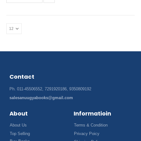
Contact
Ph. 011-45506552, 7291920186, 9350809192
salesanuugyabooks@gmail.com
About
Informatioin
About Us
Terms & Condition
Top Selling
Privacy Poicy