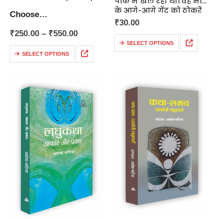
पार्क में खेल रही थी। वह मां
के आगे-आगे गेंद को ठोकरें
Choose…
मारती हंसती हुई आगे बढ़ती
₹
30.00
जा रही थी।
₹
250.00
–
₹
550.00
सामने एक बच्चे…
SELECT OPTIONS
SELECT OPTIONS