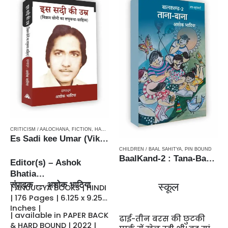
CRITICISM / AALOCHANA
,
FICTION
,
HARD BOUND
,
NEW RELEASES
,
PAPERBACK
,
STORIETTE
Es Sadi kee Umar (Vikram Soni ka Laghukatha-Sahitya) / इस सदी की उम्र (विक्रम सोनी का लघुकथा-साहित्य)
CHILDREN / BAAL SAHITYA
,
PIN BOUND
BaalKand-2 : Tana-Bana / बालकाण्ड-2 : ताना-बाना
Editor(s) – Ashok
Bhatia
संपादक — अशोक भाटिया
स्कूल
| ANUUGYA BOOKS | HINDI
| 176 Pages | 6.125 x 9.25
Inches |
| available in PAPER BACK
ढाई-तीन बरस की छुटकी
& HARD BOUND | 2022 |