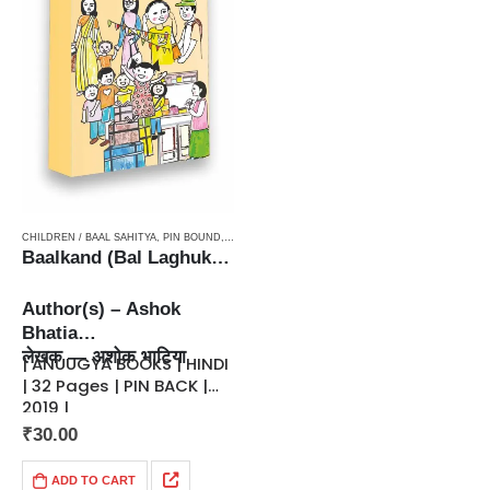
CHILDREN / BAAL SAHITYA
,
PIN BOUND
,
STORIETTES / LAGHUKATHA
Baalkand (Bal Laghukathain) / बालकांड (बाल लघुकथाएँ)
Author(s) – Ashok
Bhatia
लेखक — अशोक भाटिया
| ANUUGYA BOOKS | HINDI
| 32 Pages | PIN BACK |
2019 |
| 5.5 x 8.5 Inches | 100
₹
30.00
grams | ISBN :…
ADD TO CART