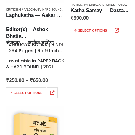
FICTION
,
PAPERBACK
,
STORIES / KAHANI
,
STO
Katha Samay — Dastaveji Laghukathain / कथा समय — दस्तावेजी लघुकथाएँ
CRITICISM / AALOCHANA
,
HARD BOUND
,
PAPERBACK
,
STORIETTES / LAGHUKATHA
Laghukatha — Aakar aur Prakar / लघुकथा — आकार और प्रकार
₹
300.00
Editor(s) – Ashok
SELECT OPTIONS
Bhatia
संपादक — अशोक भाटिया
| ANUUGYA BOOKS | HINDI
| 264 Pages | 6 x 9 Inches
|
| available in PAPER BACK
& HARD BOUND | 2021 |
₹
250.00
–
₹
650.00
SELECT OPTIONS