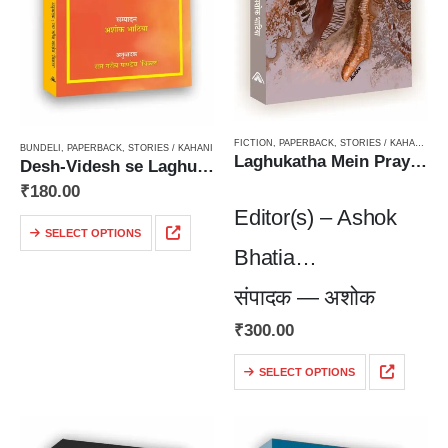
FICTION
,
PAPERBACK
,
STORIES / KAHANI
,
STO
BUNDELI
,
PAPERBACK
,
STORIES / KAHANI
Laghukatha Mein Prayog / लघुकथा में प्रयोग
Desh-Videsh se Laghukathayein–Bagheli Mein / देश-विदेश से लघुकथाएँ — बघेली में
₹
180.00
Editor(s) – Ashok
SELECT OPTIONS
Bhatia
संपादक — अशोक
₹
300.00
भाटिया
SELECT OPTIONS