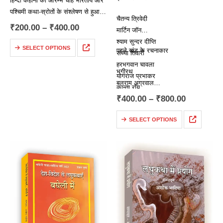
हिन्दी कहानी का आरम्भ चाहे भारतीय और
पश्चिमी कथा-स्रोतों के संश्लेषण से हुआ
चैतन्य त्रिवेदी
हो, हिन्दी लघुकथा का वर्तमान रूप विशुद्ध
₹
200.00
–
₹
400.00
मार्टिन जॉन
और समृद्ध भारतीय कथा-परंपरा की देन
श्याम सुन्दर दीप्ति
है। भारतीय समाज में…
SELECT OPTIONS
पहले खंड के रचनाकार
संध्या तिवारी
हरभगवान चावला
भगीरथ
योगराज प्रभाकर
बलराम अग्रवाल
कान्ता रॉय
अशोक भाटिया
₹
400.00
–
₹
800.00
अन्तरा करवड़
…
SELECT OPTIONS