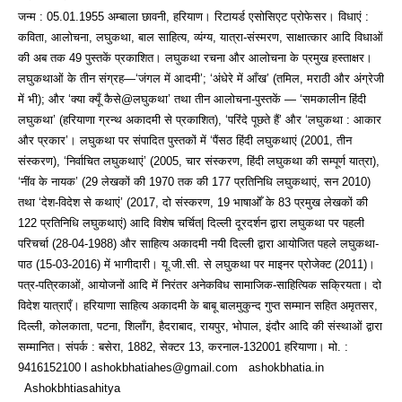
जन्म : 05.01.1955 अम्बाला छावनी, हरियाण। रिटायर्ड एसोसिएट प्रोफेसर। विधाएं :
कविता, आलोचना, लघुकथा, बाल साहित्य, व्यंग्य, यात्रा-संस्मरण, साक्षात्कार आदि विधाओं
की अब तक 49 पुस्तकें प्रकाशित। लघुकथा रचना और आलोचना के प्रमुख हस्ताक्षर।
लघुकथाओं के तीन संग्रह—‘जंगल में आदमी’; ‘अंधेरे में आँख’ (तमिल, मराठी और अंग्रेजी
में भी); और ‘क्या क्यूँ कैसे@लघुकथा’ तथा तीन आलोचना-पुस्तकें — ‘समकालीन हिंदी
लघुकथा’ (हरियाणा ग्रन्थ अकादमी से प्रकाशित), ‘परिंदे पूछते हैं’ और ‘लघुकथा : आकार
और प्रकार’। लघुकथा पर संपादित पुस्तकों में ‘पैंसठ हिंदी लघुकथाएं (2001, तीन
संस्करण), ‘निर्वाचित लघुकथाएं’ (2005, चार संस्करण, हिंदी लघुकथा की सम्पूर्ण यात्रा),
‘नींव के नायक’ (29 लेखकों की 1970 तक की 177 प्रतिनिधि लघुकथाएं, सन 2010)
तथा ‘देश-विदेश से कथाएं’ (2017, दो संस्करण, 19 भाषाओँ के 83 प्रमुख लेखकों की
122 प्रतिनिधि लघुकथाएं) आदि विशेष चर्चित| दिल्ली दूरदर्शन द्वारा लघुकथा पर पहली
परिचर्चा (28-04-1988) और साहित्य अकादमी नयी दिल्ली द्वारा आयोजित पहले लघुकथा-
पाठ (15-03-2016) में भागीदारी। यू.जी.सी. से लघुकथा पर माइनर प्रोजेक्ट (2011)।
पत्र-पत्रिकाओं, आयोजनों आदि में निरंतर अनेकविध सामाजिक-साहित्यिक सक्रियता। दो
विदेश यात्राएँ। हरियाणा साहित्य अकादमी के बाबू बालमुकुन्द गुप्त सम्मान सहित अमृतसर,
दिल्ली, कोलकाता, पटना, शिलॉंग, हैदराबाद, रायपुर, भोपाल, इंदौर आदि की संस्थाओं द्वारा
सम्मानित। संपर्क : बसेरा, 1882, सेक्टर 13, करनाल-132001 हरियाणा। मो. :
9416152100 l ashokbhatiahes@gmail.com ashokbhatia.in
Ashokbhtiasahitya