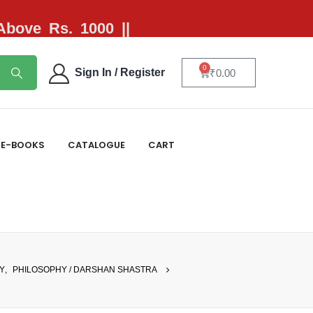
 Above Rs. 1000 ||
0
Sign In / Register
₹
0.00
E-BOOKS
CATALOGUE
CART
Y
,
PHILOSOPHY / DARSHAN SHASTRA