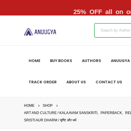
25% OFF all on or
HOME
BUY BOOKS
AUTHORS
ANUUGYA 
TRACK ORDER
ABOUT US
CONTACT US
HOME
SHOP
ART AND CULTURE / KALA AVAM SANSKRITI
,
PAPERBACK
,
RE
SRISTI AUR DHARM / सृष्‍टि और धर्म