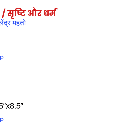
 सृष्‍टि और धर्म
ंद्र महतो
PP
5″x8.5″
PP