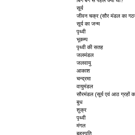
बिग बैंग से पहले क्या था?
सूर्य
जीवन चक्र (सौर मंडल का गठ
सूर्य का जन्म
पृथ्वी
भूकम्प
पृथ्वी की सतह
जलमंडल
जलवायु
आकाश
चन्द्रमा
वायुमंडल
सौरमंडल (सूर्य एवं आठ ग्रहों 
बुध
शुक्र
पृथ्वी
मंगल
बृहस्पति