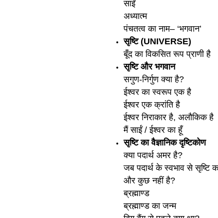
साईं
अध्यात्म
पंचतत्व का नाम– ‘भगवान’
सृष्‍टि (UNIVERSE)
बूँद का विकसित रूप प्राणी है
सृष्‍टि और भगवान
सगुण-निर्गुण क्या है?
ईश्‍वर का स्वरूप एक है
ईश्‍वर एक क्रांति है
ईश्‍वर निराकार है, अलौकिक है
मैं साईं / ईश्‍वर का हूँ
सृष्‍टि का वैज्ञानिक द‍ृष्‍टिकोण
क्या पदार्थ अमर है?
जब पदार्थ के स्वभाव से सृष्‍टि का
और कुछ नहीं है?
ब्रह्माण्ड
ब्रह्माण्ड का जन्म