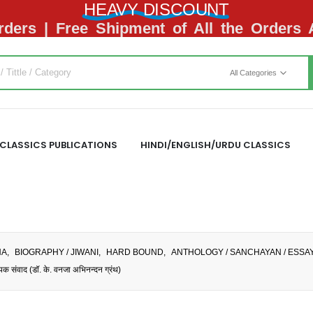
HEAVY DISCOUNT
ders | Free Shipment of All the Orders
All Categories
CLASSICS PUBLICATIONS
HINDI/ENGLISH/URDU CLASSICS
NA
,
BIOGRAPHY / JIWANI
,
HARD BOUND
,
ANTHOLOGY / SANCHAYAN / ESSAY
द (डॉ. के. वनजा अभिनन्दन ग्रंथ)