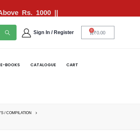
 Above Rs. 1000 ||
0
Sign In / Register
₹
0.00
E-BOOKS
CATALOGUE
CART
S / COMPILATION