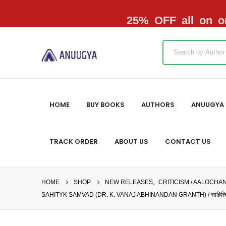
25% OFF all on or
HOME
BUY BOOKS
AUTHORS
ANUUGYA 
TRACK ORDER
ABOUT US
CONTACT US
HOME
SHOP
NEW RELEASES
,
CRITICISM / AALOCHA
SAHITYK SAMVAD (DR. K. VANAJ ABHINANDAN GRANTH) / साहित्यिक संवा