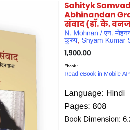
Sahityk Samvad 
Abhinandan Gran
संवाद (डॉ. के. वनज
N. Mohnan / एन. मोहन
कुरुप
,
Shyam Kumar S. 
1,900.00
Ebook :
Read eBook in Mobile A
Language: Hindi
Pages: 808
Book Dimension: 6.