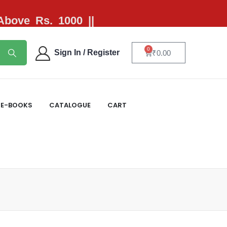
 Above Rs. 1000 ||
0
Sign In / Register
₹
0.00
E-BOOKS
CATALOGUE
CART