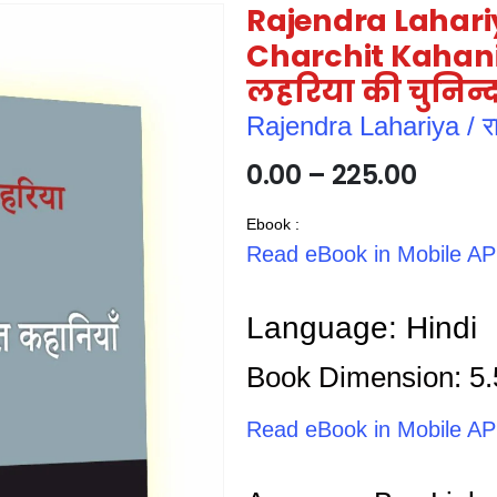
Rajendra Lahar
Charchit Kahaniya
लहरिया की चुनिन्द
Rajendra Lahariya / राज
0.00
–
225.00
Ebook :
Read eBook in Mobile A
Language: Hindi
Book Dimension: 5.
Read eBook in Mobile A