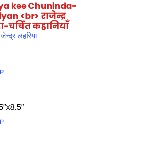
iya kee Chuninda-
n <br> राजेन्द्र
ा-चर्चित कहानियाँ
ेन्द्र लहरिया
PP
5″x8.5″
PP