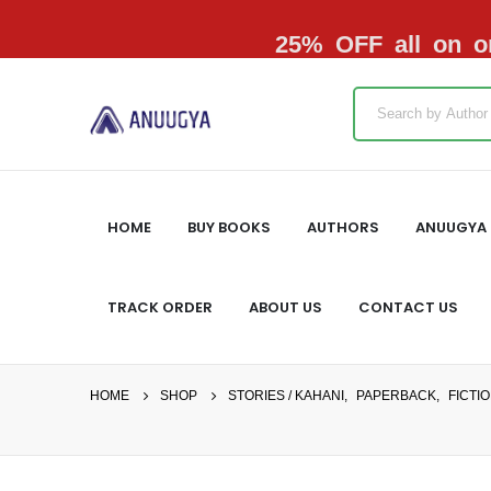
25% OFF all on or
HOME
BUY BOOKS
AUTHORS
ANUUGYA 
TRACK ORDER
ABOUT US
CONTACT US
HOME
SHOP
STORIES / KAHANI
,
PAPERBACK
,
FICTI