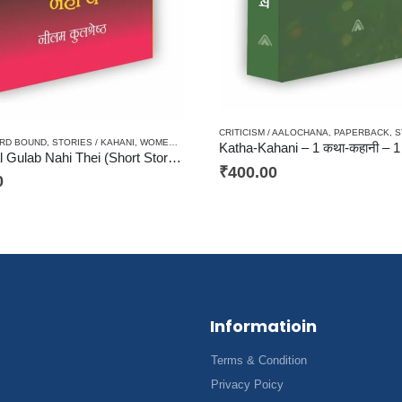
ACK
,
STORIES / KAHANI
,
TRIBAL LITERATURE / AADIVASI
CRITICISM / AALOCHANA
,
PAPERBACK
,
ST
RD BOUND
,
STORIES / KAHANI
,
WOMEN DISCOURSE / STRI VIMARSH
Katha-Kahani – 1 कथा-कहानी – 1
Vahan Lal Gulab Nahi Thei (Short Stories)वहां लाल गुलाब नहीं थे (कहानी संग्रह)
₹
400.00
0
Informatioin
Terms & Condition
Privacy Poicy