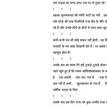
उस सड़क का चप्पा-चप्पा उस पर से गुज़र रहे ‘
l l l
सहसा सुभाषचन्द्र की त्यौरी फटी रह गयी…उन्
पके फोड़े की तरह पिलपिली तथा बैल के सींग की
रहे हैं और उनके होंठों के छोरों से लाल-लाल 
l l l
कभी-कभी भय की कोई शक्ल नहीं होती। वह बिल्क
फसादों के भय साफ़ दिखायी देते हैं। पर सबस
महसूस होता है!
l l l
उसके बाद का समय मेरे तईं टुकड़े-टुकड़े होकर 
गहरे खुभे हुए हैं कि तमाम कोशिशोमशक्कत के ब
है… एक आदमी… ‘कट-फट गया है’… ‘पड़ा है’… 
चल रही है अभी’… ‘ख़ूनखच्चर हो गया है’… फ
धार्मिक यात्रा के लिए!…
l l l
उसके बाद एक दिन राजा को कुछ अजीब तरह क