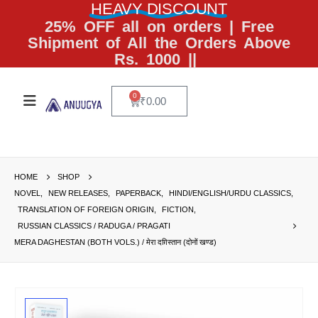
HEAVY DISCOUNT
25% OFF all on orders | Free
Shipment of All the Orders Above
Rs. 1000 ||
0
₹
0.00
HOME
SHOP
NOVEL
,
NEW RELEASES
,
PAPERBACK
,
HINDI/ENGLISH/URDU CLASSICS
,
TRANSLATION OF FOREIGN ORIGIN
,
FICTION
,
RUSSIAN CLASSICS / RADUGA / PRAGATI
MERA DAGHESTAN (BOTH VOLS.) / मेरा दग़िस्तान (दोनों खण्ड)