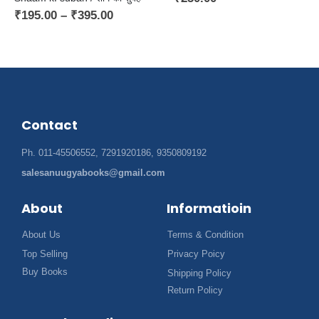
₹
195.00
–
₹
395.00
Contact
Ph. 011-45506552, 7291920186, 9350809192
salesanuugyabooks@gmail.com
About
Informatioin
About Us
Terms & Condition
Top Selling
Privacy Poicy
Buy Books
Shipping Policy
Return Policy