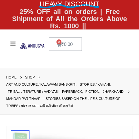
HEAVY DISCOUNT
25% OFF all on orders | Free
Shipment of All the Orders Above
Rs. 1000 ||
0
₹
0.00
HOME
SHOP
ART AND CULTURE / KALA AVAM SANSKRITI
,
STORIES / KAHANI
,
TRIBAL LITERATURE / AADIVASI
,
PAPERBACK
,
FICTION
,
JHARKHAND
MANDAR PAR THAAP — STORIES BASED ON THE LIFE & CULTURE OF
TRIBES / माँदर पर थाप – आदिवासी जीवन की कहानियाँ