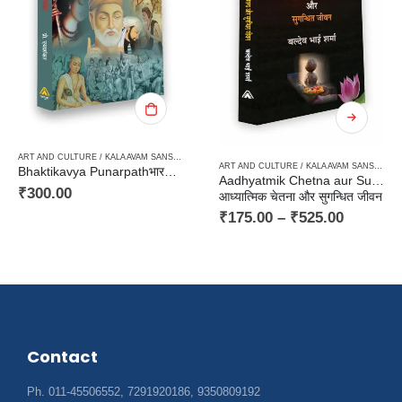
CINEMA / JOURNALISM / PATRAKARITA
,
CRITICISM / AALOCHANA
,
HARD BOUND
,
HINDI/ENGLISH
ART AND CULTURE / KALA AVAM SANSKRITI
,
PAPERBACK
BACK
,
TRIBAL LITERATURE / AADIVASI
ART AND CULTURE / KALA AVAM SANSKRITI
,
Bhaktikavya Punarpathभारतीयकाव्य पुनर्पाठ
Aadhyatmik Chetna aur Sugandhit Jeewan
₹
300.00
आध्यात्मिक चेतना और सुगन्धित जीवन
₹
175.00
–
₹
525.00
Contact
Ph. 011-45506552, 7291920186, 9350809192