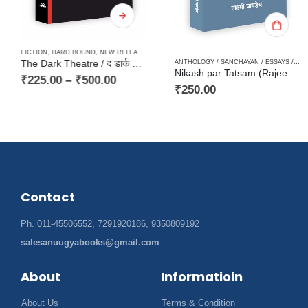
FICTION
,
HARD BOUND
,
NEW RELEASES
,
NOVEL
,
PAPERBACK
ANTHOLOGY / SANCHAYAN / ESSAYS / COMPILATION
The Dark Theatre / द डार्क थियेटर – एक बहुरूपिया की कालकथा
Nikash par Tatsam (Rajee Seth kai upanyas par Ekagra) निकष पर तत्सम (राजी सेठ के उपन्यास पर एकाग्र)
₹
225.00
–
₹
500.00
₹
250.00
Contact
Ph. 011-45506552, 7291920186, 9350809192
salesanuugyabooks@gmail.com
About
Informatioin
About Us
Terms & Condition