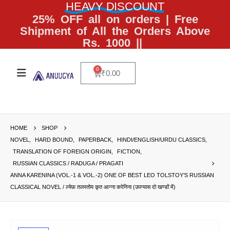
HEAVY DISCOUNT
25% OFF all on orders | Free
Shipment of All the Orders Above
Rs. 1000 ||
0
₹
0.00
HOME
SHOP
NOVEL
,
HARD BOUND
,
PAPERBACK
,
HINDI/ENGLISH/URDU CLASSICS
,
TRANSLATION OF FOREIGN ORIGIN
,
FICTION
,
RUSSIAN CLASSICS / RADUGA / PRAGATI
ANNA KARENINA (VOL.-1 & VOL.-2) ONE OF BEST LEO TOLSTOY’S RUSSIAN
CLASSICAL NOVEL / ल्येफ़ तलस्तोय कृत आन्ना करेनिना (उपन्यास दो खण्डों में)