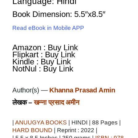
Language: Hindi
Book Dimension: 5.5″x8.5″
Read eBook in Mobile APP
Amazon : Buy Link
Flipkart : Buy Link
Kindle : Buy Link
NotNul : Buy Link
Author(s) —
Khanna Prasad Amin
लेखक –
खन्ना प्रसाद अमीन
|
ANUUGYA BOOKS
| HINDI | 88 Pages |
HARD BOUND
| Reprint : 2022 |
| 5.5 x 8.5 Inches | 350 grams |
ISBN : 978-