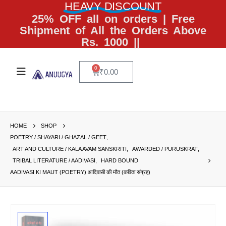
HEAVY DISCOUNT
25% OFF all on orders | Free
Shipment of All the Orders Above
Rs. 1000 ||
0
₹
0.00
HOME
SHOP
POETRY / SHAYARI / GHAZAL / GEET
,
ART AND CULTURE / KALA AVAM SANSKRITI
,
AWARDED / PURUSKRAT
,
TRIBAL LITERATURE / AADIVASI
,
HARD BOUND
AADIVASI KI MAUT (POETRY) आदिवासी की मौत (कविता संग्रह)