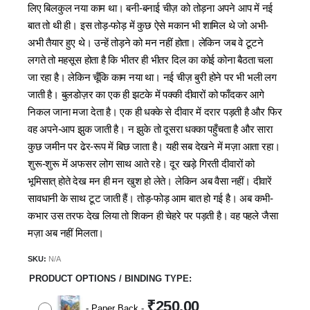
लिए बिलकुल नया काम था। बनी-बनाई चीज़ को तोड़ना अपने आप में नई
बात तो थी ही। इस तोड़-फोड़ में कुछ ऐसे मकान भी शामिल थे जो अभी-
अभी तैयार हुए थे। उन्हें तोड़ने को मन नहीं होता। लेकिन जब वे टूटने
लगते तो महसूस होता है कि भीतर ही भीतर दिल का कोई कोना बैठता चला
जा रहा है। लेकिन चूँकि काम नया था। नई चीज़ बुरी होने पर भी भली लग
जाती है। बुलडोज़र का एक ही झटके में पक्‍की दीवारों को फाँदकर आगे
निकल जाना मजा देता है। एक ही धक्‍के से दीवार में दरार पड़ती है और फिर
वह अपने-आप झुक जाती है। न झुके तो दूसरा धक्‍का पहुँचता है और सारा
कुछ जमीन पर ढेर-रूप में बिछ जाता है। यही सब देखने में मज़ा आता रहा।
शुरू-शुरू में अफसर लोग साथ आते रहे। दूर खड़े गिरती दीवारों को
भूमिसात् होते देख मन ही मन खुश हो लेते। लेकिन अब वैसा नहीं। दीवारें
सावधानी के साथ टूट जाती हैं। तोड़-फोड़ आम बात हो गई है। अब कभी-
कभार उस तरफ देख लिया तो शिकन ही चेहरे पर पड़ती है। वह पहले जैसा
मज़ा अब नहीं मिलता।
SKU:
N/A
PRODUCT OPTIONS / BINDING TYPE
₹
250.00
-
Paper Back
-