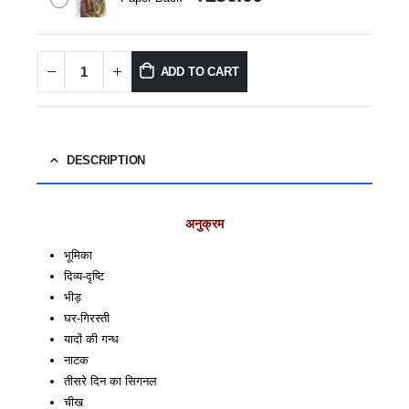
ADD TO CART
DESCRIPTION
अनुक्रम
भूमिका
दिव्य-द‍ृष्‍टि
भीड़
घर-गिरस्ती
यादों की गन्ध
नाटक
तीसरे दिन का सिगनल
चीख