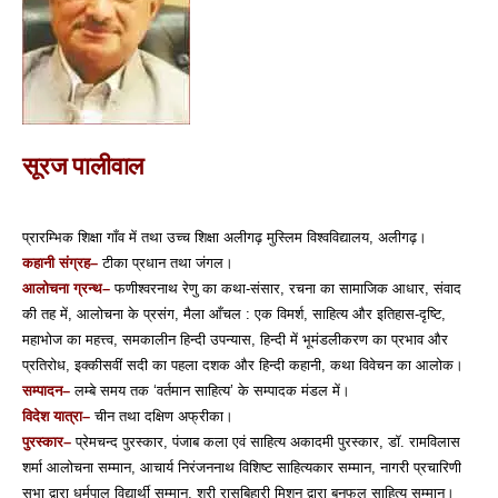
सूरज पालीवाल
प्रारम्भिक शिक्षा गाँव में तथा उच्च शिक्षा अलीगढ़ मुस्लिम विश्‍वविद्यालय, अलीगढ़।
कहानी संग्रह–
टीका प्रधान तथा जंगल।
आलोचना ग्रन्थ–
फणीश्‍वरनाथ रेणु का कथा-संसार, रचना का सामाजिक आधार, संवाद
की तह में, आलोचना के प्रसंग, मैला आँचल : एक विमर्श, साहित्य और इतिहास-दृष्‍टि,
महाभोज का महत्त्व, समकालीन हिन्दी उपन्यास, हिन्दी में भूमंडलीकरण का प्रभाव और
प्रतिरोध, इक्‍कीसवीं सदी का पहला दशक और हिन्दी कहानी, कथा विवेचन का आलोक।
सम्पादन–
लम्बे समय तक ‘वर्तमान साहित्य’ के सम्पादक मंडल में।
विदेश यात्रा–
चीन तथा दक्षिण अफ्रीका।
पुरस्कार–
प्रेमचन्द पुरस्कार, पंजाब कला एवं साहित्य अकादमी पुरस्कार, डॉ. रामविलास
शर्मा आलोचना सम्मान, आचार्य निरंजननाथ विशिष्‍ट साहित्यकार सम्मान, नागरी प्रचारिणी
सभा द्वारा धर्मपाल विद्यार्थी सम्मान, श्री रासबिहारी मिशन द्वारा बनफूल साहित्य सम्मान।