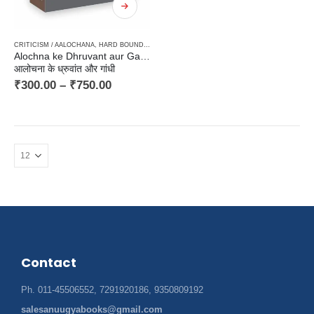
CRITICISM / AALOCHANA
,
HARD BOUND
,
NEW RELEASES
,
PAPERBACK
Alochna ke Dhruvant aur Gandhi
आलोचना के ध्रुवांत और गांधी
₹
300.00
–
₹
750.00
Contact
Ph. 011-45506552, 7291920186, 9350809192
salesanuugyabooks@gmail.com