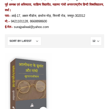
पूर्व अध्यक्ष एवं अधिष्‍ठाता, साहित्य विद्यापीठ, महात्मा गांधी अन्तरराष्‍ट्रीय हिन्दी विश्‍वविद्यालय,
वर्धा।
पता–
आई-17, अक्षत मीडोज, हाथोज मोड़, सिरसी रोड, जयपुर-302012
मो.–
9421101128, 8668898600
ई-मेल–
surajpaliwal@yahoo.com