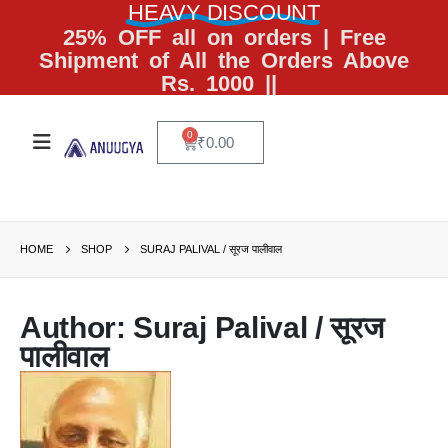
HEAVY DISCOUNT
25% OFF all on orders | Free
Shipment of All the Orders Above
Rs. 1000 ||
0
₹
0.00
HOME
SHOP
SURAJ PALIVAL / सूरज पालीवाल
Author: Suraj Palival / सूरज
पालीवाल