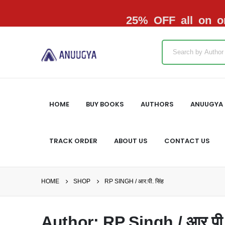
25% OFF all on or
HOME
BUY BOOKS
AUTHORS
ANUUGYA 
TRACK ORDER
ABOUT US
CONTACT US
HOME
SHOP
RP SINGH / आर.पी. सिंह
Author: RP Singh / आर.पी. 