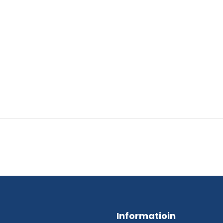
N OF FOREIGN ORIGIN
Informatioin