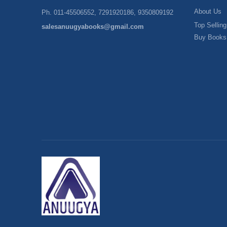
About Us
Ph. 011-45506552, 7291920186, 9350809192
Top Selling
salesanuugyabooks@gmail.com
Buy Books