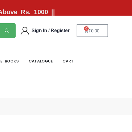
 Above Rs. 1000 ||
0
Sign In / Register
₹
0.00
E-BOOKS
CATALOGUE
CART