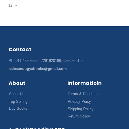
Contact
Ph. 011-45506552, 7291920186, 9350809192
salesanuugyabooks@gmail.com
About
Informatioin
About Us
Terms & Condition
Top Selling
Privacy Poicy
Buy Books
Shipping Policy
Return Policy