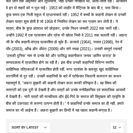
चले जाने तक अमृतसर और लुधियाना, जहाँ उनका ननिहाल था, आती-जाती रहीं। आजीवन
वे इन दो शहरों को न भूल पाईं। 1953 को लाहौर में मैट्रिक के बाद बी.ए. पास किया।
कुछ समय एक निजी स्कूल में प्रधानाचार्य रहीं। 1952 में बच्चों के कहानी लेखन से उनकी
लेखन यात्रा शुरू होती है जो 1958 में नियमित लेखन का रूप ग्रहण कर लेती है। ये
यात्रा, बीच के कुछ अंतराल को छोड़कर, उनके निधन जनवरी 2022 तक जारी रही।
उन्होंने 1992 में एक प्रकाशन और प्रेस भी खोला जिसे वे 2011 तक चलाती रहीं। अफ़रा
जी के पाँच कहानी-संग्रह प्रकाशित हो चुके हैं– फ़ासले (1964), नजात (1998), रेत में
पाँव (2003), आँख और अँधेरा (2009) और संगे स्याह (2021)। उनकी सम्पूर्ण रचनाएँ
‘उसकी दुनिया’ नाम से उनके बेटे और प्रसिद्ध कहानीकार जनाब ‘आमिर फ़राज़’ के
सम्पादकत्व में प्रकाशित होने जा रही हैं। इस बीच उनकी कहानियाँ विभिन्न स्तरीय
साहित्यिक पत्रिकाओं में प्रकाशित होती रहीं, मगर प्रशंसा के बावजूद ख़ुद साहित्यिक
सरगर्मियों से दूर रहीं। उनकी कहानियों के बारे में प्रोफ़ेसर जिलानी कामरान का कथन
महत्वपूर्ण है, “अफ़रा बुख़ारी की कहानी लेखन कला काफी परिष्कृत है। वह विषय की
सामग्री को एक दूरी से देखती हैं और पात्रों को उनके मनोवैज्ञानिक एवं सामाजिक आयामों
में देखती हैं। नारी पात्रों की मानवीयता और ईर्द-गिर्द के समाज की विमुखता की प्रवृत्ति के
बीच की टकराहट से करुणा उत्पन्न होती है।” ये कहानियाँ उनके समाज का ही नहीं, हमारे
समाज का भी आईना हैं। अफ़रा बुख़ारी का हिन्दी में यह पहला कहानी-संग्रह है।