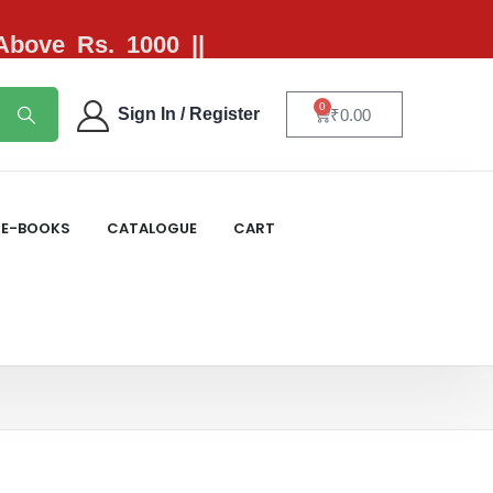
 Above Rs. 1000 ||
0
Sign In / Register
₹
0.00
E-BOOKS
CATALOGUE
CART