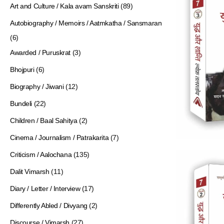
Art and Culture / Kala avam Sanskriti
(89)
Autobiography / Memoirs / Aatmkatha / Sansmaran
(6)
Awarded / Puruskrat
(3)
Bhojpuri
(6)
Biography / Jiwani
(12)
Bundeli
(22)
Children / Baal Sahitya
(2)
Cinema / Journalism / Patrakarita
(7)
Criticism / Aalochana
(135)
Dalit Vimarsh
(11)
Diary / Letter / Interview
(17)
Differently Abled / Divyang
(2)
Discourse / Vimarsh
(27)