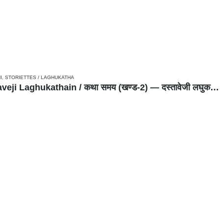
I
,
STORIETTES / LAGHUKATHA
Katha Samay (Khand-2) — Dastaveji Laghukathain / कथा समय (खण्ड-2) — दस्तावेजी लघुकथाएँ