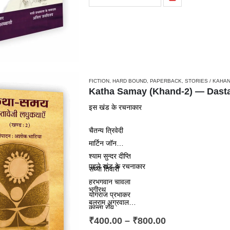
FICTION
,
HARD BOUND
,
PAPERBACK
,
STORIES / KAHAN
इस खंड के रचनाकार
चैतन्य त्रिवेदी
मार्टिन जॉन
श्याम सुन्दर दीप्ति
पहले खंड के रचनाकार
संध्या तिवारी
हरभगवान चावला
भगीरथ
योगराज प्रभाकर
बलराम अग्रवाल
कान्ता रॉय
अशोक भाटिया
₹
400.00
–
₹
800.00
अन्तरा करवड़
…