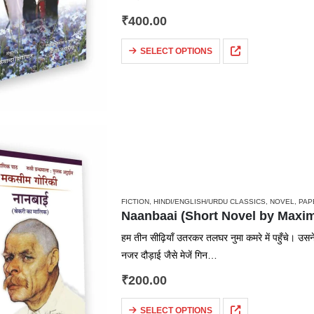
₹
400.00
SELECT OPTIONS
FICTION
,
HINDI/ENGLISH/URDU CLASSICS
,
NOVEL
,
PAP
Naanbaai (Short Novel by Maxim Go
हम तीन सीढ़ियाँ उतरकर तलघर नुमा कमरे में पहुँचे। उसन
नजर दौड़ाई जैसे मेजें गिन…
₹
200.00
SELECT OPTIONS