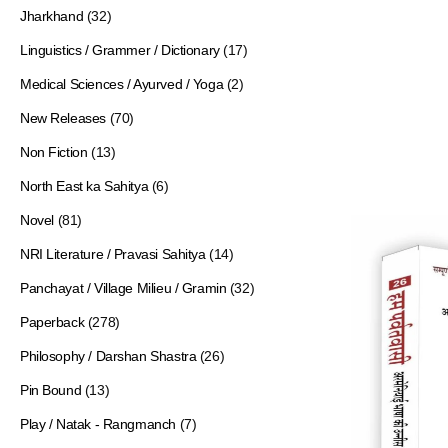
Jharkhand
(32)
Linguistics / Grammer / Dictionary
(17)
Medical Sciences / Ayurved / Yoga
(2)
New Releases
(70)
Non Fiction
(13)
North East ka Sahitya
(6)
Novel
(81)
NRI Literature / Pravasi Sahitya
(14)
Panchayat / Village Milieu / Gramin
(32)
Paperback
(278)
Philosophy / Darshan Shastra
(26)
Pin Bound
(13)
Play / Natak - Rangmanch
(7)