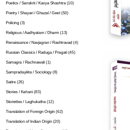
Poetics / Sanskrit / Kavya Shashtra
(10)
Poetry / Shayari / Ghazal / Geet
(50)
Policing
(3)
Religious / Aadhyatam / Dharm
(13)
Renaissance / Navjagran / Rashtravad
(4)
Russian Classics / Raduga / Pragati
(45)
Samagra / Rachnawali
(1)
Sampradayikta / Sociology
(8)
Satire
(26)
Stories / Kahani
(83)
Storiettes / Laghukatha
(12)
Translation of Foreign Origin
(62)
Translation of Indian Origin
(20)