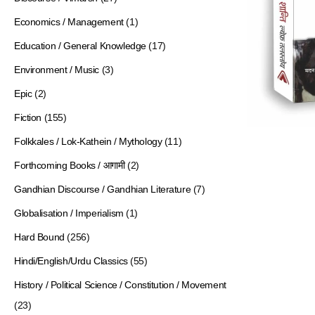
Economics / Management
(1)
Education / General Knowledge
(17)
Environment / Music
(3)
Epic
(2)
Fiction
(155)
Folkkales / Lok-Kathein / Mythology
(11)
Forthcoming Books / आगामी
(2)
Gandhian Discourse / Gandhian Literature
(7)
Globalisation / Imperialism
(1)
Hard Bound
(256)
Hindi/English/Urdu Classics
(55)
History / Political Science / Constitution / Movement
(23)