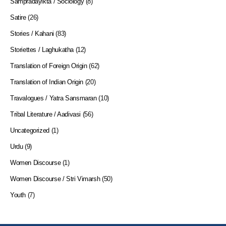
Sampradayikta / Sociology
(8)
Satire
(26)
Stories / Kahani
(83)
Storiettes / Laghukatha
(12)
Translation of Foreign Origin
(62)
Translation of Indian Origin
(20)
Travalogues / Yatra Sansmaran
(10)
Tribal Literature / Aadivasi
(56)
Uncategorized
(1)
Urdu
(9)
Women Discourse
(1)
Women Discourse / Stri Vimarsh
(50)
Youth
(7)