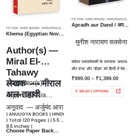
FICTION
,
HARD BOUND
,
HINDI/ENGLISH/URDU CLASSICS
Apradh aur Dand / अपराध और दण्ड – Classics, Russian Novel
FICTION
,
HARD BOUND
,
HINDI/ENGLISH/URDU CLASSICS
,
NOVEL
,
PAPERBACK
,
TRANSLATIO
Khema (Egyptian Novel) / ख़ेमा (अरबी भाषा के 101 बेहतरीन उपन्यासों में शामिल मिस्री उपन्यास)
मुनीश नारायण सक्सेना
Author(s) —
Miral El-
फ़्योदर दसतायेव्स्की के उपन्यास ‘अपराध
और दण्ड’ और ‘बौड़म’ को हिन्दी में पेश
Tahawy
करने वाले मुनीश नारायण सक्सेना का जन्म
₹
999.00
–
₹
1,399.00
लेखक — मीराल
Translator(s) —
22 जून 1925 को लखनऊ…
अल-तहावी
SELECT OPTIONS
Arjumand Ara
अनुवाद — अर्जुमंद आरा
| ANUUGYA BOOKS | HINDI
| Total 120 Pages | | 5.5 x
8.5 inches |
Choose Paper Back…