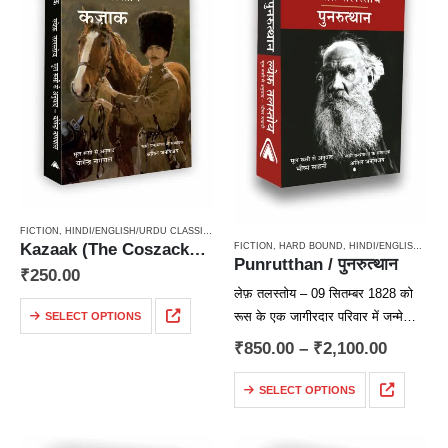
FICTION
,
HINDI/ENGLISH/URDU CLASSICS
,
NOVEL
,
PAPERBACK
,
RUSSIAN CLASSICS / RADU
Kazaak (The Coszacks / Kazak) / कज़ाक – Cossacks, kazzak, कज्जाक, kajjak, classics
FICTION
,
HARD BOUND
,
HINDI/ENGLISH/URDU CLASSICS
Punrutthan / पुनरुत्थान
₹
250.00
लेफ़ तलस्तोय – 09 सितम्बर 1828 को
रूस के एक जागीरदार परिवार में जन्मे
SELECT OPTIONS
विश्व-प्रसिद्ध रूसी लेखक लेफ़ तलस्तोय के
₹
850.00
–
₹
2,100.00
माता-पिता का देहान्त उनके बचपन में ही हो
गया था।…
SELECT OPTIONS