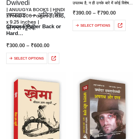
Dwivedi
उपलब्ध है, न ही उनके बारे में कोई विशेष
| ANUUGYA BOOKS | HINDI
जानकारी उपलब्ध हुई है, सिवा इसके कि वे
₹
390.00
–
₹
790.00
सम्पादक — अनिल सिंह,
| Total 206 Pages | | 6.125
लखनऊ के…
x 9.25 inches |
अनन्त द्विवेदी
Choose Paper Back or
SELECT OPTIONS
Hard…
₹
300.00
–
₹
600.00
SELECT OPTIONS