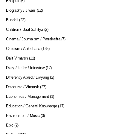
Bhojpuri
(6)
Biography / Jiwani
(12)
Bundeli
(22)
Children / Baal Sahitya
(2)
Cinema / Journalism / Patrakarita
(7)
Criticism / Aalochana
(135)
Dalit Vimarsh
(11)
Diary / Letter / Interview
(17)
Differently Abled / Divyang
(2)
Discourse / Vimarsh
(27)
Economics / Management
(1)
Education / General Knowledge
(17)
Environment / Music
(3)
Epic
(2)