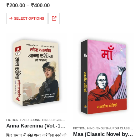
₹
200.00
–
₹
400.00
SELECT OPTIONS
FICTION
,
HARD BOUND
,
HINDI/ENGLISH/URDU CLASSICS
,
NOVEL
,
PAPERBACK
,
RUSSIAN CL
Anna Karenina (Vol.-1 & Vol.-2) One of best Leo Tolstoy’s Russian Classical Novel / ल्येफ़ तलस्तोय कृत आन्ना करेनिना (उपन्यास दो खण्डों में)
FICTION
,
HINDI/ENGLISH/URDU CLASSICS
,
N
Maa (Classic Novel by Maxim Gorky) / माँ (मकसीम गोरिकी का उपन्यास)
फिर समाज में कोई अन्ना करेनिना बनने की