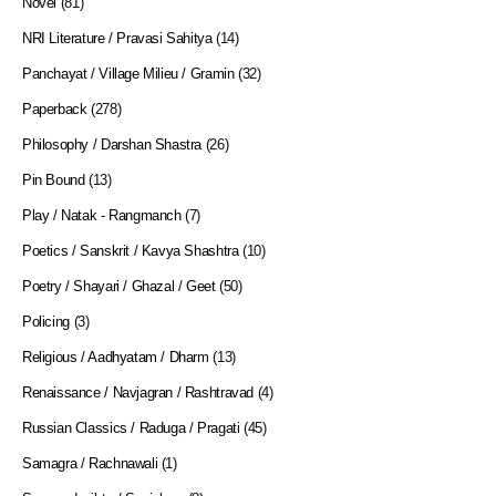
Novel
(81)
NRI Literature / Pravasi Sahitya
(14)
Panchayat / Village Milieu / Gramin
(32)
Paperback
(278)
Philosophy / Darshan Shastra
(26)
Pin Bound
(13)
Play / Natak - Rangmanch
(7)
Poetics / Sanskrit / Kavya Shashtra
(10)
Poetry / Shayari / Ghazal / Geet
(50)
Policing
(3)
Religious / Aadhyatam / Dharm
(13)
Renaissance / Navjagran / Rashtravad
(4)
Russian Classics / Raduga / Pragati
(45)
Samagra / Rachnawali
(1)