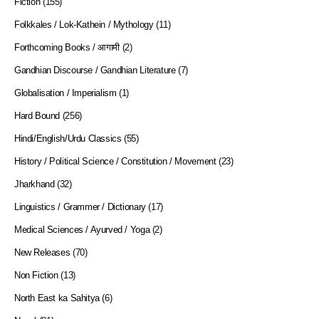
Fiction
(155)
Folkkales / Lok-Kathein / Mythology
(11)
Forthcoming Books / आगामी
(2)
Gandhian Discourse / Gandhian Literature
(7)
Globalisation / Imperialism
(1)
Hard Bound
(256)
Hindi/English/Urdu Classics
(55)
History / Political Science / Constitution / Movement
(23)
Jharkhand
(32)
Linguistics / Grammer / Dictionary
(17)
Medical Sciences / Ayurved / Yoga
(2)
New Releases
(70)
Non Fiction
(13)
North East ka Sahitya
(6)