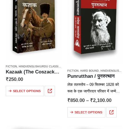
FICTION
,
HINDI/ENGLISH/URDU CLASSICS
,
NOVEL
,
PAPERBACK
,
RUSSIAN CLASSICS / RADU
Kazaak (The Coszacks / Kazak) / कज़ाक – Cossacks, kazzak, कज्जाक, kajjak, classics
FICTION
,
HARD BOUND
,
HINDI/ENGLISH/URDU CLASSICS
Punrutthan / पुनरुत्थान
₹
250.00
लेफ़ तलस्तोय – 09 सितम्बर 1828 को
रूस के एक जागीरदार परिवार में जन्मे
SELECT OPTIONS
विश्व-प्रसिद्ध रूसी लेखक लेफ़ तलस्तोय के
₹
850.00
–
₹
2,100.00
माता-पिता का देहान्त उनके बचपन में ही हो
गया था।…
SELECT OPTIONS