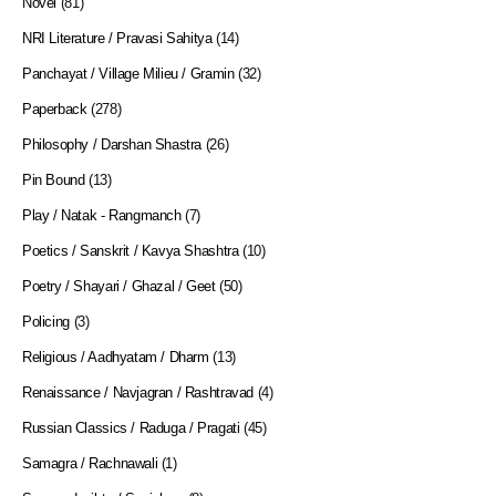
Novel
(81)
NRI Literature / Pravasi Sahitya
(14)
Panchayat / Village Milieu / Gramin
(32)
Paperback
(278)
Philosophy / Darshan Shastra
(26)
Pin Bound
(13)
Play / Natak - Rangmanch
(7)
Poetics / Sanskrit / Kavya Shashtra
(10)
Poetry / Shayari / Ghazal / Geet
(50)
Policing
(3)
Religious / Aadhyatam / Dharm
(13)
Renaissance / Navjagran / Rashtravad
(4)
Russian Classics / Raduga / Pragati
(45)
Samagra / Rachnawali
(1)