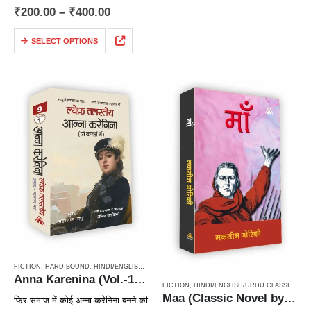
₹
200.00
–
₹
400.00
SELECT OPTIONS
FICTION
,
HARD BOUND
,
HINDI/ENGLISH/URDU CLASSICS
,
NOVEL
,
PAPERBACK
,
RUSSIAN CL
Anna Karenina (Vol.-1 & Vol.-2) One of best Leo Tolstoy’s Russian Classical Novel / ल्येफ़ तलस्तोय कृत आन्ना करेनिना (उपन्यास दो खण्डों में)
FICTION
,
HINDI/ENGLISH/URDU CLASSICS
,
N
Maa (Classic Novel by Maxim Gorky) / माँ (मकसीम गोरिकी का उपन्यास)
फिर समाज में कोई अन्ना करेनिना बनने की