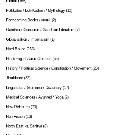
Fiction
(155)
Folkkales / Lok-Kathein / Mythology
(11)
Forthcoming Books / आगामी
(2)
Gandhian Discourse / Gandhian Literature
(7)
Globalisation / Imperialism
(1)
Hard Bound
(256)
Hindi/English/Urdu Classics
(55)
History / Political Science / Constitution / Movement
(23)
Jharkhand
(32)
Linguistics / Grammer / Dictionary
(17)
Medical Sciences / Ayurved / Yoga
(2)
New Releases
(70)
Non Fiction
(13)
North East ka Sahitya
(6)