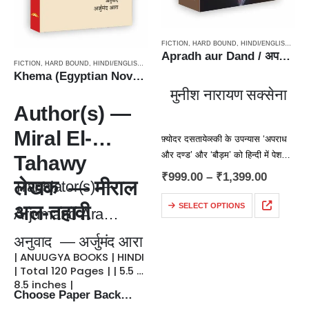
FICTION
,
HARD BOUND
,
HINDI/ENGLISH/URDU CLASSICS
Apradh aur Dand / अपराध और दण्ड – Classics, Russian Novel
FICTION
,
HARD BOUND
,
HINDI/ENGLISH/URDU CLASSICS
,
NOVEL
,
PAPERBACK
,
TRANSLATIO
Khema (Egyptian Novel) / ख़ेमा (अरबी भाषा के 101 बेहतरीन उपन्यासों में शामिल मिस्री उपन्यास)
मुनीश नारायण सक्सेना
Author(s) —
Miral El-
फ़्योदर दसतायेव्स्की के उपन्यास ‘अपराध
और दण्ड’ और ‘बौड़म’ को हिन्दी में पेश
Tahawy
करने वाले मुनीश नारायण सक्सेना का जन्म
₹
999.00
–
₹
1,399.00
लेखक — मीराल
Translator(s) —
22 जून 1925 को लखनऊ…
अल-तहावी
SELECT OPTIONS
Arjumand Ara
अनुवाद — अर्जुमंद आरा
| ANUUGYA BOOKS | HINDI
| Total 120 Pages | | 5.5 x
8.5 inches |
Choose Paper Back…