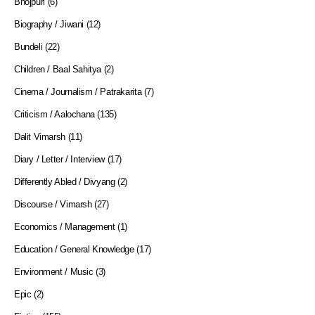
Bhojpuri
(6)
Biography / Jiwani
(12)
Bundeli
(22)
Children / Baal Sahitya
(2)
Cinema / Journalism / Patrakarita
(7)
Criticism / Aalochana
(135)
Dalit Vimarsh
(11)
Diary / Letter / Interview
(17)
Differently Abled / Divyang
(2)
Discourse / Vimarsh
(27)
Economics / Management
(1)
Education / General Knowledge
(17)
Environment / Music
(3)
Epic
(2)