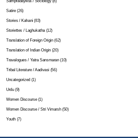
Sampradayikta / Sociology
(8)
Satire
(26)
Stories / Kahani
(83)
Storiettes / Laghukatha
(12)
Translation of Foreign Origin
(62)
Translation of Indian Origin
(20)
Travalogues / Yatra Sansmaran
(10)
Tribal Literature / Aadivasi
(56)
Uncategorized
(1)
Urdu
(9)
Women Discourse
(1)
Women Discourse / Stri Vimarsh
(50)
Youth
(7)