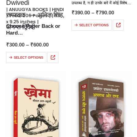
Dwivedi
उपलब्ध है, न ही उनके बारे में कोई विशेष
| ANUUGYA BOOKS | HINDI
जानकारी उपलब्ध हुई है, सिवा इसके कि वे
₹
390.00
–
₹
790.00
सम्पादक — अनिल सिंह,
| Total 206 Pages | | 6.125
लखनऊ के…
x 9.25 inches |
अनन्त द्विवेदी
Choose Paper Back or
SELECT OPTIONS
Hard…
₹
300.00
–
₹
600.00
SELECT OPTIONS